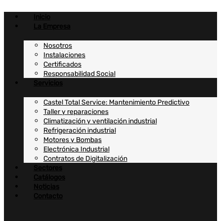
Ir
al
Inicio
contenido
La Empresa
Nosotros
Instalaciones
Certificados
Responsabilidad Social
Servicios
Castel Total Service: Mantenimiento Predictivo
Taller y reparaciones
Climatización y ventilación industrial
Refrigeración industrial
Motores y Bombas
Electrónica Industrial
Contratos de Digitalización
Sectores
Catálogos
Noticias
Contacto