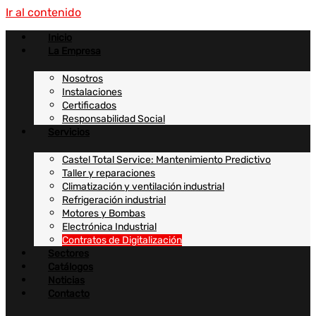
Ir al contenido
Inicio
La Empresa
Nosotros
Instalaciones
Certificados
Responsabilidad Social
Servicios
Castel Total Service: Mantenimiento Predictivo
Taller y reparaciones
Climatización y ventilación industrial
Refrigeración industrial
Motores y Bombas
Electrónica Industrial
Contratos de Digitalización
Sectores
Catálogos
Noticias
Contacto