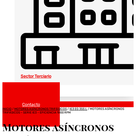
Sector Terciario
Noticias
Catálogos
Contacto
INICIO
/
MOTORES ASÍNCRONOS TRIFÁSICOS
/
IE3 EG 355 L
/ MOTORES ASÍNCRONOS
TRIFÁSICOS – SERIE IE3 – EFICIENCIA 1000 RPM
Motores asíncronos