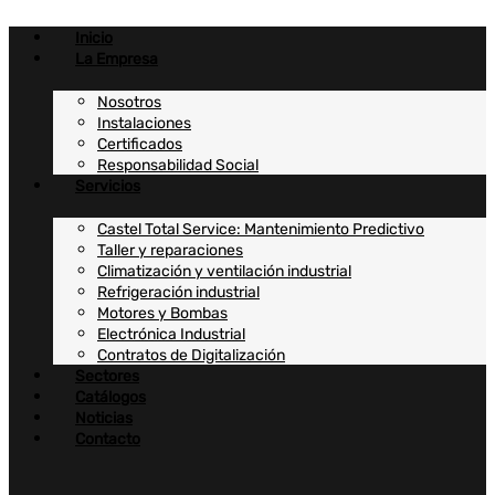
Ir
al
Inicio
contenido
La Empresa
Nosotros
Instalaciones
Certificados
Responsabilidad Social
Servicios
Castel Total Service: Mantenimiento Predictivo
Taller y reparaciones
Climatización y ventilación industrial
Refrigeración industrial
Motores y Bombas
Electrónica Industrial
Contratos de Digitalización
Sectores
Catálogos
Noticias
Contacto