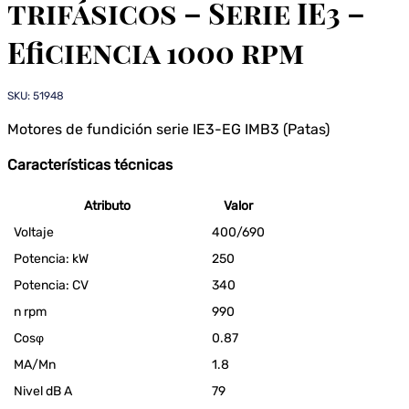
trifásicos – Serie IE3 –
Eficiencia 1000 rpm
SKU: 51948
Motores de fundición serie IE3-EG IMB3 (Patas)
Características técnicas
Atributo
Valor
Voltaje
400/690
Potencia: kW
250
Potencia: CV
340
n rpm
990
Cosφ
0.87
MA/Mn
1.8
Nivel dB A
79