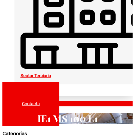
Sector Terciario
Noticias
Catálogos
Contacto
IE1 MS 100 L1
Categorías