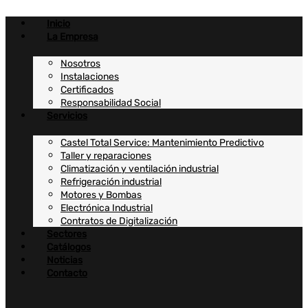
Ir
al
Inicio
contenido
La Empresa
Nosotros
Instalaciones
Certificados
Responsabilidad Social
Servicios
Castel Total Service: Mantenimiento Predictivo
Taller y reparaciones
Climatización y ventilación industrial
Refrigeración industrial
Motores y Bombas
Electrónica Industrial
Contratos de Digitalización
Sectores
Catálogos
Noticias
Contacto