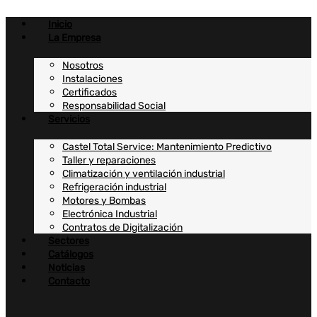
Ir
al
Inicio
contenido
La Empresa
Nosotros
Instalaciones
Certificados
Responsabilidad Social
Servicios
Castel Total Service: Mantenimiento Predictivo
Taller y reparaciones
Climatización y ventilación industrial
Refrigeración industrial
Motores y Bombas
Electrónica Industrial
Contratos de Digitalización
Sectores
Catálogos
Noticias
Contacto