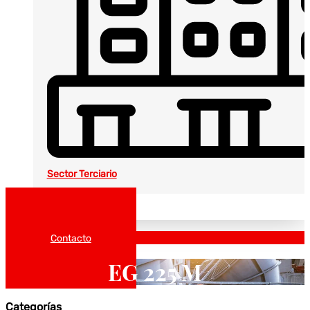
Sector Terciario
Noticias
Catálogos
Contacto
EG 225 M
Categorías