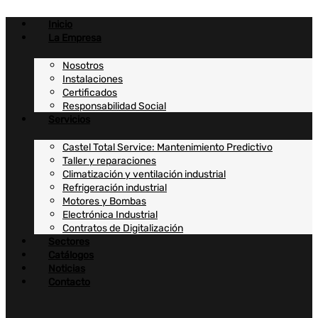
Ir
al
Inicio
contenido
La Empresa
Nosotros
Instalaciones
Certificados
Responsabilidad Social
Servicios
Castel Total Service: Mantenimiento Predictivo
Taller y reparaciones
Climatización y ventilación industrial
Refrigeración industrial
Motores y Bombas
Electrónica Industrial
Contratos de Digitalización
Sectores
Catálogos
Noticias
Contacto