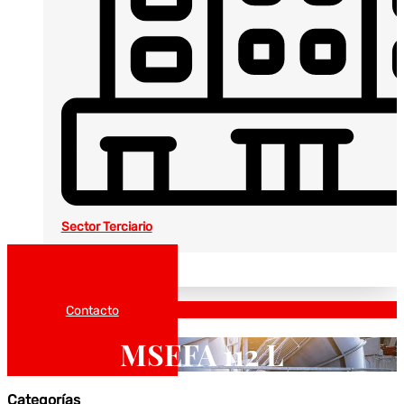
Sector Terciario
Noticias
Catálogos
Contacto
MSEFA 112 L
Categorías