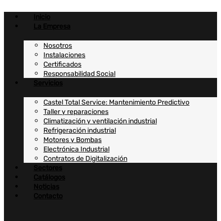
Ir
al
Inicio
contenido
La Empresa
Nosotros
Instalaciones
Certificados
Responsabilidad Social
Servicios
Castel Total Service: Mantenimiento Predictivo
Taller y reparaciones
Climatización y ventilación industrial
Refrigeración industrial
Motores y Bombas
Electrónica Industrial
Contratos de Digitalización
Sectores
Catálogos
Noticias
Contacto