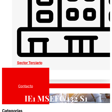
Sector Terciario
Noticias
Catálogos
Contacto
IE1 MSEFC 132 S1
Categorías