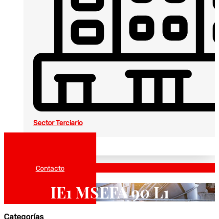
Sector Terciario
Noticias
Catálogos
Contacto
IE1 MSEFA 90 L1
Categorías