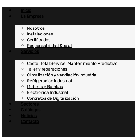
Ir
al
Inicio
contenido
La Empresa
Nosotros
Instalaciones
Certificados
Responsabilidad Social
Servicios
Castel Total Service: Mantenimiento Predictivo
Taller y reparaciones
Climatización y ventilación industrial
Refrigeración industrial
Motores y Bombas
Electrónica Industrial
Contratos de Digitalización
Sectores
Catálogos
Noticias
Contacto