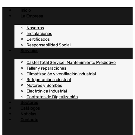
Ir
al
Inicio
contenido
La Empresa
Nosotros
Instalaciones
Certificados
Responsabilidad Social
Servicios
Castel Total Service: Mantenimiento Predictivo
Taller y reparaciones
Climatización y ventilación industrial
Refrigeración industrial
Motores y Bombas
Electrónica Industrial
Contratos de Digitalización
Sectores
Catálogos
Noticias
Contacto