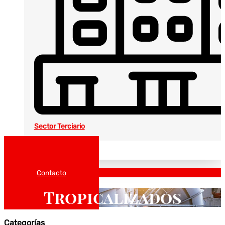
Sector Terciario
Noticias
Catálogos
Contacto
Tropicalizados
Categorías