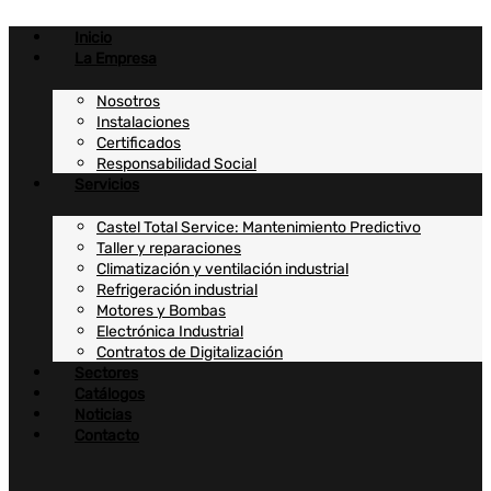
Ir
al
Inicio
contenido
La Empresa
Nosotros
Instalaciones
Certificados
Responsabilidad Social
Servicios
Castel Total Service: Mantenimiento Predictivo
Taller y reparaciones
Climatización y ventilación industrial
Refrigeración industrial
Motores y Bombas
Electrónica Industrial
Contratos de Digitalización
Sectores
Catálogos
Noticias
Contacto