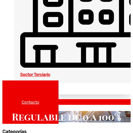
Sector Terciario
Noticias
Catálogos
Contacto
Regulable de 0 a 100%
Categorías