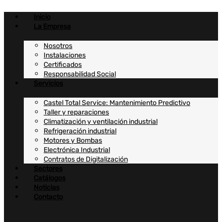
Ir
al
Inicio
contenido
La Empresa
Nosotros
Instalaciones
Certificados
Responsabilidad Social
Servicios
Castel Total Service: Mantenimiento Predictivo
Taller y reparaciones
Climatización y ventilación industrial
Refrigeración industrial
Motores y Bombas
Electrónica Industrial
Contratos de Digitalización
Sectores
Catálogos
Noticias
Contacto