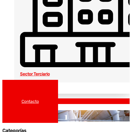
Sector Terciario
Noticias
Catálogos
Contacto
1
Categorías