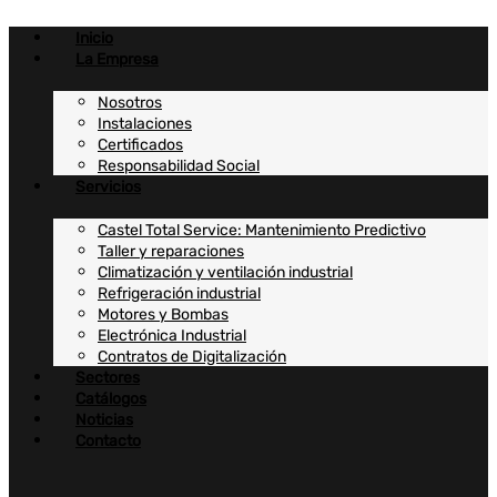
Ir
al
Inicio
contenido
La Empresa
Nosotros
Instalaciones
Certificados
Responsabilidad Social
Servicios
Castel Total Service: Mantenimiento Predictivo
Taller y reparaciones
Climatización y ventilación industrial
Refrigeración industrial
Motores y Bombas
Electrónica Industrial
Contratos de Digitalización
Sectores
Catálogos
Noticias
Contacto