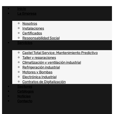
Ir
al
Inicio
contenido
La Empresa
Nosotros
Instalaciones
Certificados
Responsabilidad Social
Servicios
Castel Total Service: Mantenimiento Predictivo
Taller y reparaciones
Climatización y ventilación industrial
Refrigeración industrial
Motores y Bombas
Electrónica Industrial
Contratos de Digitalización
Sectores
Catálogos
Noticias
Contacto