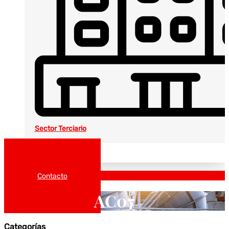
Sector Terciario
Noticias
Catálogos
Contacto
AC07
Categorías