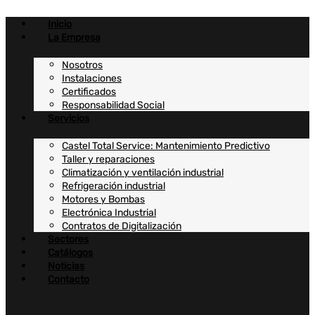
Ir
al
Inicio
contenido
La Empresa
Nosotros
Instalaciones
Certificados
Responsabilidad Social
Servicios
Castel Total Service: Mantenimiento Predictivo
Taller y reparaciones
Climatización y ventilación industrial
Refrigeración industrial
Motores y Bombas
Electrónica Industrial
Contratos de Digitalización
Sectores
Catálogos
Noticias
Contacto