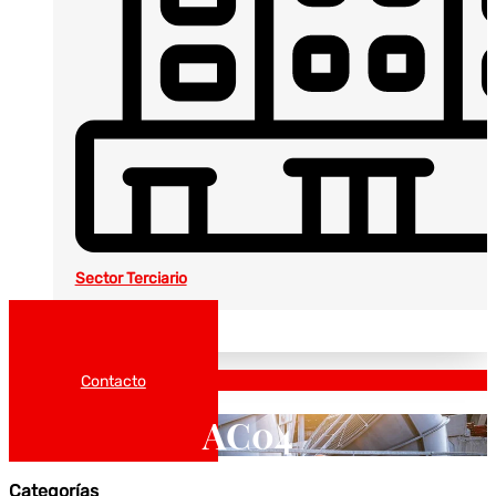
Sector Terciario
Noticias
Catálogos
Contacto
AC04
Categorías