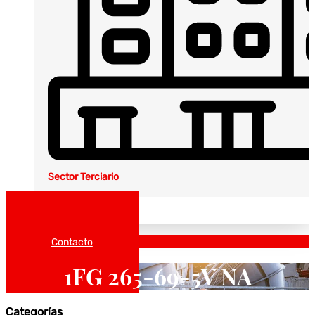
Sector Terciario
Noticias
Catálogos
Contacto
1FG 265-69-5V NA
Categorías