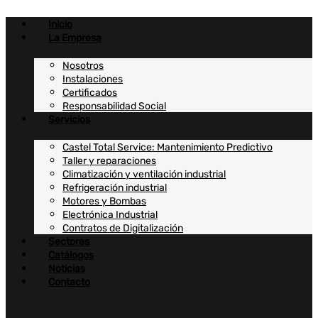
Ir
al
Inicio
contenido
La Empresa
Nosotros
Instalaciones
Certificados
Responsabilidad Social
Servicios
Castel Total Service: Mantenimiento Predictivo
Taller y reparaciones
Climatización y ventilación industrial
Refrigeración industrial
Motores y Bombas
Electrónica Industrial
Contratos de Digitalización
Sectores
Catálogos
Noticias
Contacto