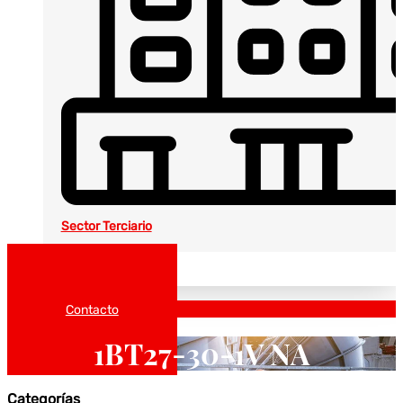
Sector Terciario
Noticias
Catálogos
Contacto
1BT27-30-1V NA
Categorías