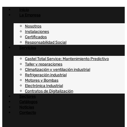
Ir
al
Inicio
contenido
La Empresa
Nosotros
Instalaciones
Certificados
Responsabilidad Social
Servicios
Castel Total Service: Mantenimiento Predictivo
Taller y reparaciones
Climatización y ventilación industrial
Refrigeración industrial
Motores y Bombas
Electrónica Industrial
Contratos de Digitalización
Sectores
Catálogos
Noticias
Contacto