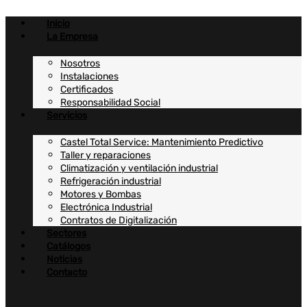
Ir
al
Inicio
contenido
La Empresa
Nosotros
Instalaciones
Certificados
Responsabilidad Social
Servicios
Castel Total Service: Mantenimiento Predictivo
Taller y reparaciones
Climatización y ventilación industrial
Refrigeración industrial
Motores y Bombas
Electrónica Industrial
Contratos de Digitalización
Sectores
Catálogos
Noticias
Contacto