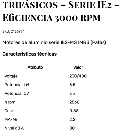
trifásicos – Serie IE2 –
Eficiencia 3000 rpm
SKU: 2136974
Motores de aluminio serie IE2-MS IMB3 (Patas)
Características técnicas
Atributo
Valor
Voltaje
230/400
Potencia: kW
5.5
Potencia: CV
7.5
n rpm
2860
Cosφ
0.88
MA/Mn
2.2
Nivel dB A
80