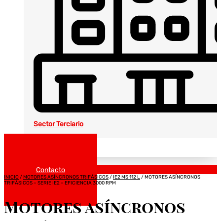
Sector Terciario
Noticias
Catálogos
Contacto
INICIO
/
MOTORES ASÍNCRONOS TRIFÁSICOS
/
IE2 MS 112 L
/ MOTORES ASÍNCRONOS
TRIFÁSICOS – SERIE IE2 – EFICIENCIA 3000 RPM
Motores asíncronos