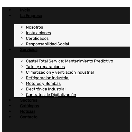
Ir
al
Inicio
contenido
La Empresa
Nosotros
Instalaciones
Certificados
Responsabilidad Social
Servicios
Castel Total Service: Mantenimiento Predictivo
Taller y reparaciones
Climatización y ventilación industrial
Refrigeración industrial
Motores y Bombas
Electrónica Industrial
Contratos de Digitalización
Sectores
Catálogos
Noticias
Contacto