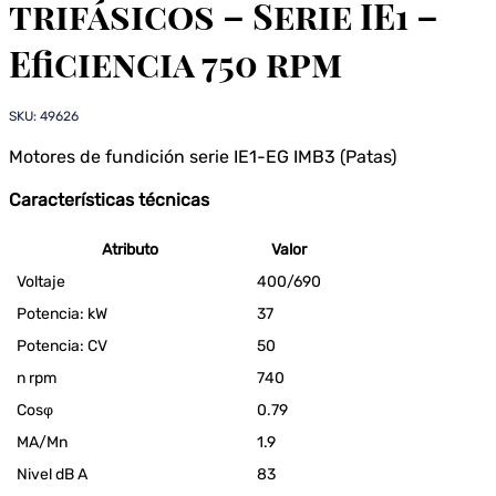
trifásicos – Serie IE1 –
Eficiencia 750 rpm
SKU: 49626
Motores de fundición serie IE1-EG IMB3 (Patas)
Características técnicas
Atributo
Valor
Voltaje
400/690
Potencia: kW
37
Potencia: CV
50
n rpm
740
Cosφ
0.79
MA/Mn
1.9
Nivel dB A
83