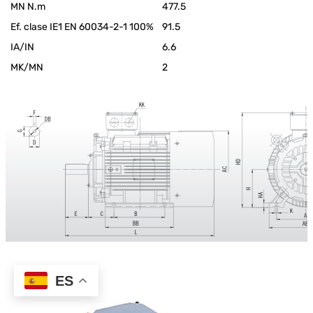
MN N.m
477.5
Ef. clase IE1 EN 60034-2-1 100%
91.5
IA/IN
6.6
MK/MN
2
ES