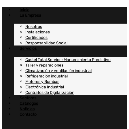
Ir
al
Inicio
contenido
La Empresa
Nosotros
Instalaciones
Certificados
Responsabilidad Social
Servicios
Castel Total Service: Mantenimiento Predictivo
Taller y reparaciones
Climatización y ventilación industrial
Refrigeración industrial
Motores y Bombas
Electrónica Industrial
Contratos de Digitalización
Sectores
Catálogos
Noticias
Contacto