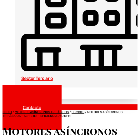
Sector Terciario
Noticias
Catálogos
Contacto
INICIO
/
MOTORES ASÍNCRONOS TRIFÁSICOS
/
EG 280 S
/ MOTORES ASÍNCRONOS
TRIFÁSICOS – SERIE IE1 – EFICIENCIA 750 RPM
Motores asíncronos