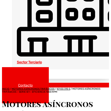
Sector Terciario
Noticias
Catálogos
Contacto
INICIO
/
MOTORES ASÍNCRONOS TRIFÁSICOS
/
IE1 EG 315 S
/ MOTORES ASÍNCRONOS
TRIFÁSICOS – SERIE IE1 – EFICIENCIA 1000 RPM
Motores asíncronos