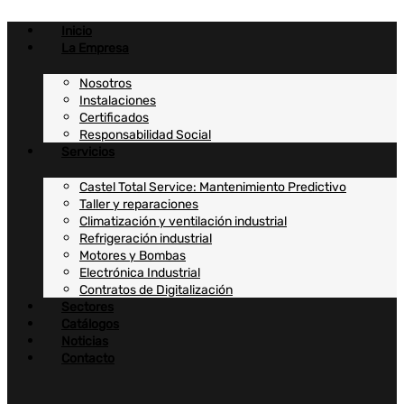
Ir
al
Inicio
contenido
La Empresa
Nosotros
Instalaciones
Certificados
Responsabilidad Social
Servicios
Castel Total Service: Mantenimiento Predictivo
Taller y reparaciones
Climatización y ventilación industrial
Refrigeración industrial
Motores y Bombas
Electrónica Industrial
Contratos de Digitalización
Sectores
Catálogos
Noticias
Contacto