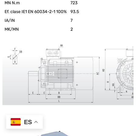
MN N.m
723
Ef. clase IE1 EN 60034-2-1 100%
93.5
IA/IN
7
MK/MN
2
ES