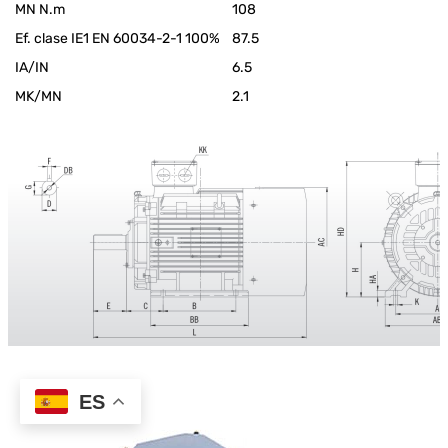
MN N.m
108
Ef. clase IE1 EN 60034-2-1 100%
87.5
IA/IN
6.5
MK/MN
2.1
ES