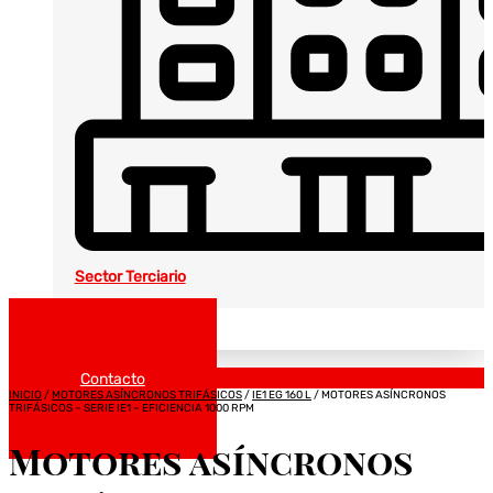
Sector Terciario
Noticias
Catálogos
Contacto
INICIO
/
MOTORES ASÍNCRONOS TRIFÁSICOS
/
IE1 EG 160 L
/ MOTORES ASÍNCRONOS
TRIFÁSICOS – SERIE IE1 – EFICIENCIA 1000 RPM
Motores asíncronos