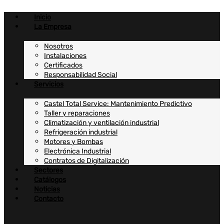
Ir
al
Inicio
contenido
La Empresa
Nosotros
Instalaciones
Certificados
Responsabilidad Social
Servicios
Castel Total Service: Mantenimiento Predictivo
Taller y reparaciones
Climatización y ventilación industrial
Refrigeración industrial
Motores y Bombas
Electrónica Industrial
Contratos de Digitalización
Sectores
Catálogos
Noticias
Contacto