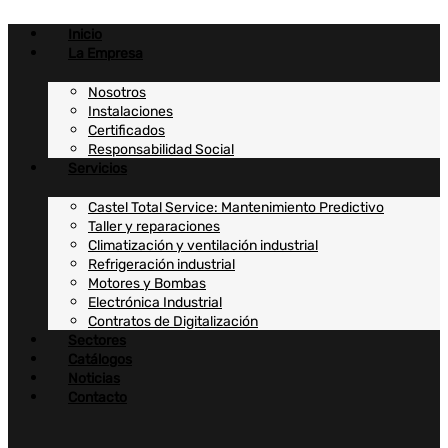
Ir
al
Inicio
contenido
La Empresa
Nosotros
Instalaciones
Certificados
Responsabilidad Social
Servicios
Castel Total Service: Mantenimiento Predictivo
Taller y reparaciones
Climatización y ventilación industrial
Refrigeración industrial
Motores y Bombas
Electrónica Industrial
Contratos de Digitalización
Sectores
Catálogos
Noticias
Contacto