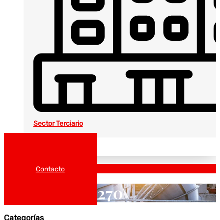
Sector Terciario
Noticias
Catálogos
Contacto
270
Categorías