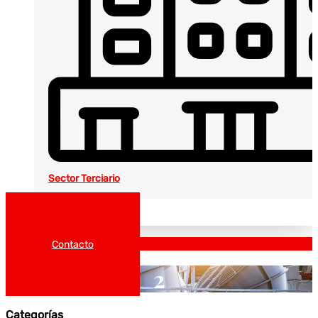
Sector Terciario
Noticias
Catálogos
Contacto
2
Categorías