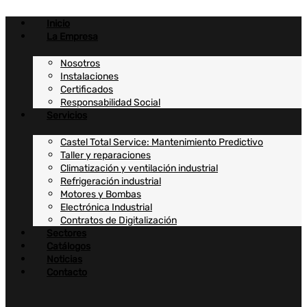
Ir
al
Inicio
contenido
La Empresa
Nosotros
Instalaciones
Certificados
Responsabilidad Social
Servicios
Castel Total Service: Mantenimiento Predictivo
Taller y reparaciones
Climatización y ventilación industrial
Refrigeración industrial
Motores y Bombas
Electrónica Industrial
Contratos de Digitalización
Sectores
Catálogos
Noticias
Contacto