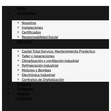
Ir
al
Inicio
contenido
La Empresa
Nosotros
Instalaciones
Certificados
Responsabilidad Social
Servicios
Castel Total Service: Mantenimiento Predictivo
Taller y reparaciones
Climatización y ventilación industrial
Refrigeración industrial
Motores y Bombas
Electrónica Industrial
Contratos de Digitalización
Sectores
Catálogos
Noticias
Contacto