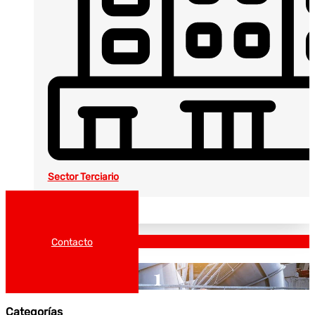
Sector Terciario
Noticias
Catálogos
Contacto
1
Categorías