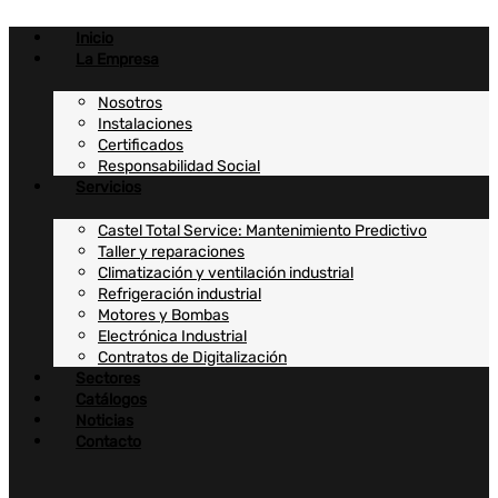
Ir
al
Inicio
contenido
La Empresa
Nosotros
Instalaciones
Certificados
Responsabilidad Social
Servicios
Castel Total Service: Mantenimiento Predictivo
Taller y reparaciones
Climatización y ventilación industrial
Refrigeración industrial
Motores y Bombas
Electrónica Industrial
Contratos de Digitalización
Sectores
Catálogos
Noticias
Contacto