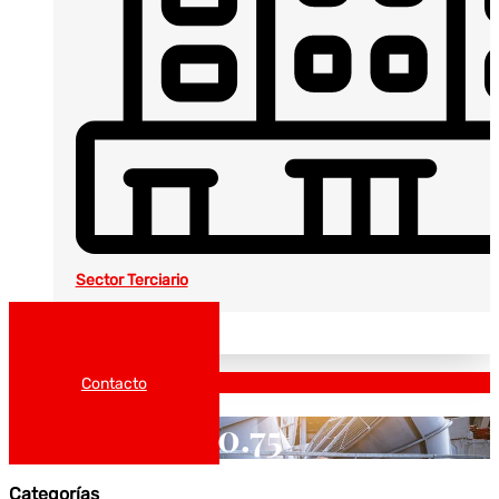
Sector Terciario
Noticias
Catálogos
Contacto
0.75
Categorías