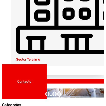
Sector Terciario
Noticias
Catálogos
Contacto
0.09
Categorías