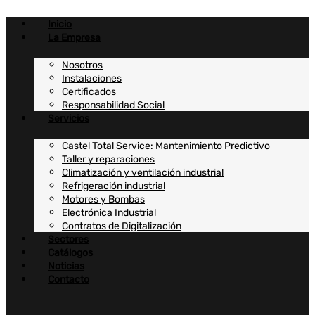
Ir
al
Inicio
contenido
La Empresa
Nosotros
Instalaciones
Certificados
Responsabilidad Social
Servicios
Castel Total Service: Mantenimiento Predictivo
Taller y reparaciones
Climatización y ventilación industrial
Refrigeración industrial
Motores y Bombas
Electrónica Industrial
Contratos de Digitalización
Sectores
Catálogos
Noticias
Contacto