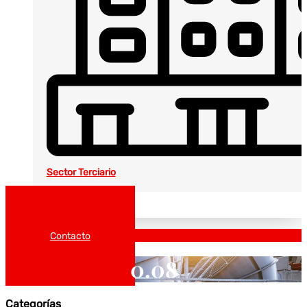
Sector Terciario
Noticias
Catálogos
Contacto
0.08
Categorías