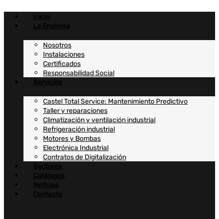
Ir
al
Inicio
contenido
La Empresa
Nosotros
Instalaciones
Certificados
Responsabilidad Social
Servicios
Castel Total Service: Mantenimiento Predictivo
Taller y reparaciones
Climatización y ventilación industrial
Refrigeración industrial
Motores y Bombas
Electrónica Industrial
Contratos de Digitalización
Sectores
Catálogos
Noticias
Contacto