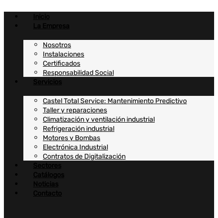
Ir
al
Inicio
contenido
La Empresa
Nosotros
Instalaciones
Certificados
Responsabilidad Social
Servicios
Castel Total Service: Mantenimiento Predictivo
Taller y reparaciones
Climatización y ventilación industrial
Refrigeración industrial
Motores y Bombas
Electrónica Industrial
Contratos de Digitalización
Sectores
Catálogos
Noticias
Contacto