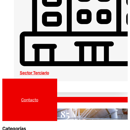
Sector Terciario
Noticias
Catálogos
Contacto
85
Categorías