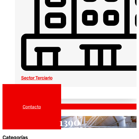
Sector Terciario
Noticias
Catálogos
Contacto
1390
Categorías