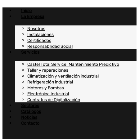
Ir
al
Inicio
contenido
La Empresa
Nosotros
Instalaciones
Certificados
Responsabilidad Social
Servicios
Castel Total Service: Mantenimiento Predictivo
Taller y reparaciones
Climatización y ventilación industrial
Refrigeración industrial
Motores y Bombas
Electrónica Industrial
Contratos de Digitalización
Sectores
Catálogos
Noticias
Contacto