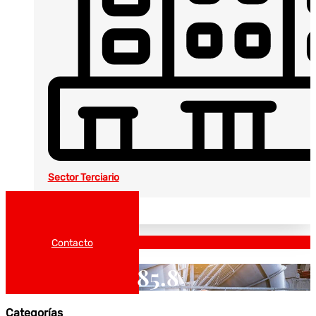
Sector Terciario
Noticias
Catálogos
Contacto
85.8
Categorías