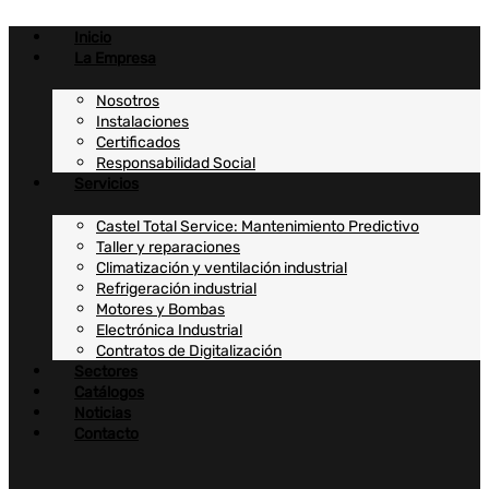
Ir
al
Inicio
contenido
La Empresa
Nosotros
Instalaciones
Certificados
Responsabilidad Social
Servicios
Castel Total Service: Mantenimiento Predictivo
Taller y reparaciones
Climatización y ventilación industrial
Refrigeración industrial
Motores y Bombas
Electrónica Industrial
Contratos de Digitalización
Sectores
Catálogos
Noticias
Contacto