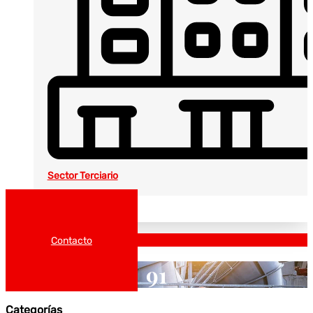
Sector Terciario
Noticias
Catálogos
Contacto
91
Categorías