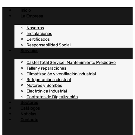
Ir
al
Inicio
contenido
La Empresa
Nosotros
Instalaciones
Certificados
Responsabilidad Social
Servicios
Castel Total Service: Mantenimiento Predictivo
Taller y reparaciones
Climatización y ventilación industrial
Refrigeración industrial
Motores y Bombas
Electrónica Industrial
Contratos de Digitalización
Sectores
Catálogos
Noticias
Contacto