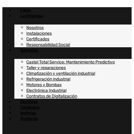
Ir
al
Inicio
contenido
La Empresa
Nosotros
Instalaciones
Certificados
Responsabilidad Social
Servicios
Castel Total Service: Mantenimiento Predictivo
Taller y reparaciones
Climatización y ventilación industrial
Refrigeración industrial
Motores y Bombas
Electrónica Industrial
Contratos de Digitalización
Sectores
Catálogos
Noticias
Contacto