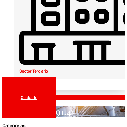
Sector Terciario
Noticias
Catálogos
Contacto
91.4
Categorías