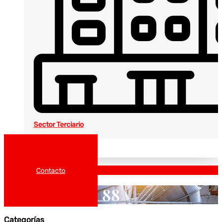
Sector Terciario
Noticias
Catálogos
Contacto
88
Categorías