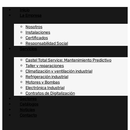
Ir
al
Inicio
contenido
La Empresa
Nosotros
Instalaciones
Certificados
Responsabilidad Social
Servicios
Castel Total Service: Mantenimiento Predictivo
Taller y reparaciones
Climatización y ventilación industrial
Refrigeración industrial
Motores y Bombas
Electrónica Industrial
Contratos de Digitalización
Sectores
Catálogos
Noticias
Contacto