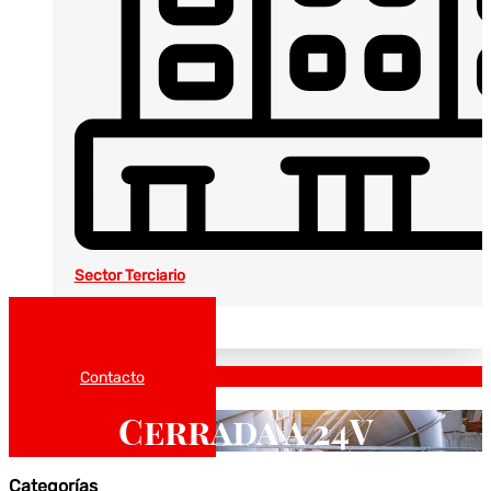
Sector Terciario
Noticias
Catálogos
Contacto
Cerrada a 24V
Categorías