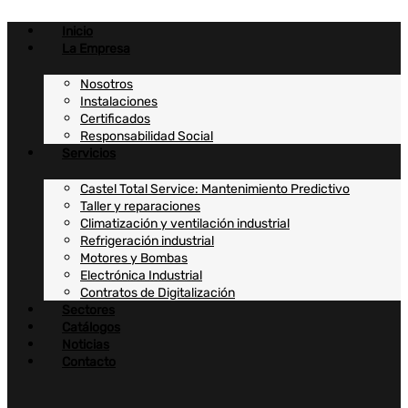
Ir
al
Inicio
contenido
La Empresa
Nosotros
Instalaciones
Certificados
Responsabilidad Social
Servicios
Castel Total Service: Mantenimiento Predictivo
Taller y reparaciones
Climatización y ventilación industrial
Refrigeración industrial
Motores y Bombas
Electrónica Industrial
Contratos de Digitalización
Sectores
Catálogos
Noticias
Contacto