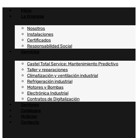
Ir
al
Inicio
contenido
La Empresa
Nosotros
Instalaciones
Certificados
Responsabilidad Social
Servicios
Castel Total Service: Mantenimiento Predictivo
Taller y reparaciones
Climatización y ventilación industrial
Refrigeración industrial
Motores y Bombas
Electrónica Industrial
Contratos de Digitalización
Sectores
Catálogos
Noticias
Contacto