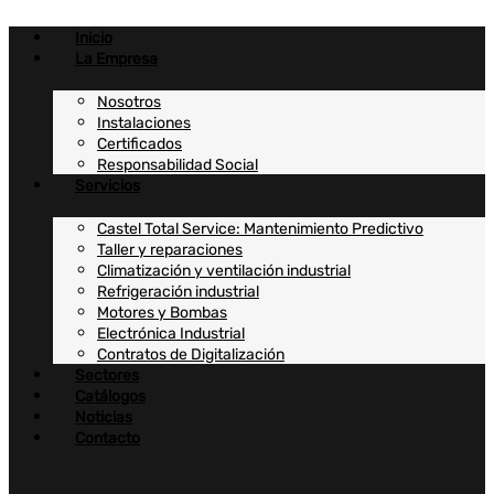
Ir
al
Inicio
contenido
La Empresa
Nosotros
Instalaciones
Certificados
Responsabilidad Social
Servicios
Castel Total Service: Mantenimiento Predictivo
Taller y reparaciones
Climatización y ventilación industrial
Refrigeración industrial
Motores y Bombas
Electrónica Industrial
Contratos de Digitalización
Sectores
Catálogos
Noticias
Contacto