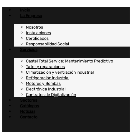
Ir
al
Inicio
contenido
La Empresa
Nosotros
Instalaciones
Certificados
Responsabilidad Social
Servicios
Castel Total Service: Mantenimiento Predictivo
Taller y reparaciones
Climatización y ventilación industrial
Refrigeración industrial
Motores y Bombas
Electrónica Industrial
Contratos de Digitalización
Sectores
Catálogos
Noticias
Contacto