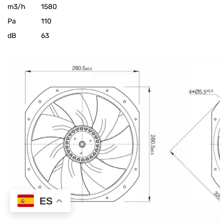
m3/h
1580
Pa
110
dB
63
ES