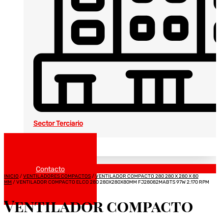
Sector Terciario
Noticias
Catálogos
Contacto
INICIO
/
VENTILADORES COMPACTOS
/
VENTILADOR COMPACTO 280 280 X 280 X 80
MM
/ VENTILADOR COMPACTO ELCO 280 280X280X80MM FJ28082MABTS 97W 2.170 RPM
Ventilador compacto