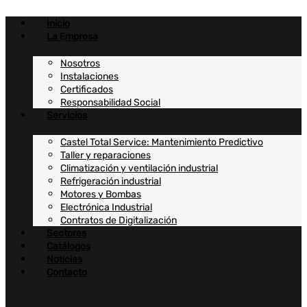
Ir
al
Inicio
contenido
La Empresa
Nosotros
Instalaciones
Certificados
Responsabilidad Social
Servicios
Castel Total Service: Mantenimiento Predictivo
Taller y reparaciones
Climatización y ventilación industrial
Refrigeración industrial
Motores y Bombas
Electrónica Industrial
Contratos de Digitalización
Sectores
Catálogos
Noticias
Contacto