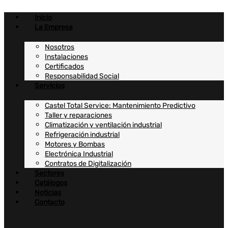
Ir
al
Inicio
contenido
La Empresa
Nosotros
Instalaciones
Certificados
Responsabilidad Social
Servicios
Castel Total Service: Mantenimiento Predictivo
Taller y reparaciones
Climatización y ventilación industrial
Refrigeración industrial
Motores y Bombas
Electrónica Industrial
Contratos de Digitalización
Sectores
Catálogos
Noticias
Contacto