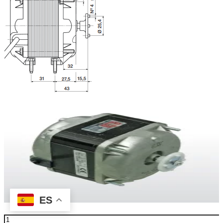
ES
Motor Elco N25-40 / 373 230v 50/60 hz 25/95wts