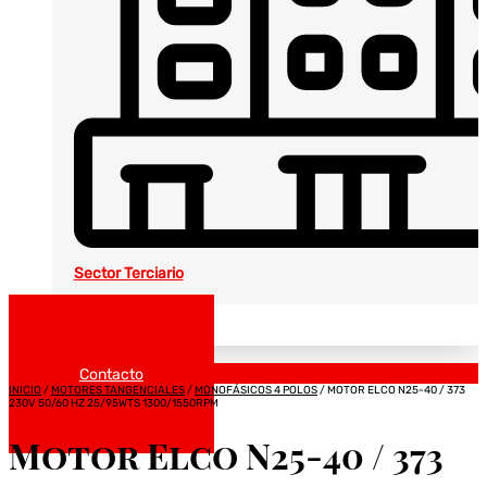
Sector Terciario
Noticias
Catálogos
Contacto
INICIO
/
MOTORES TANGENCIALES
/
MONOFÁSICOS 4 POLOS
/ MOTOR ELCO N25-40 / 373
230V 50/60 HZ 25/95WTS 1300/1550RPM
Motor Elco N25-40 / 373