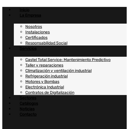
Ir
al
Inicio
contenido
La Empresa
Nosotros
Instalaciones
Certificados
Responsabilidad Social
Servicios
Castel Total Service: Mantenimiento Predictivo
Taller y reparaciones
Climatización y ventilación industrial
Refrigeración industrial
Motores y Bombas
Electrónica Industrial
Contratos de Digitalización
Sectores
Catálogos
Noticias
Contacto