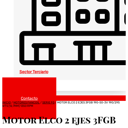
Sector Terciario
Noticias
Catálogos
Contacto
INICIO
/
MOTORES FANCOIL
/
SERIE FG
/ MOTOR ELCO 2 EJES 3FGB 190-50-3V 190/295
WTS (12,7MM) 1350 RPM
Motor Elco 2 ejes 3FGB