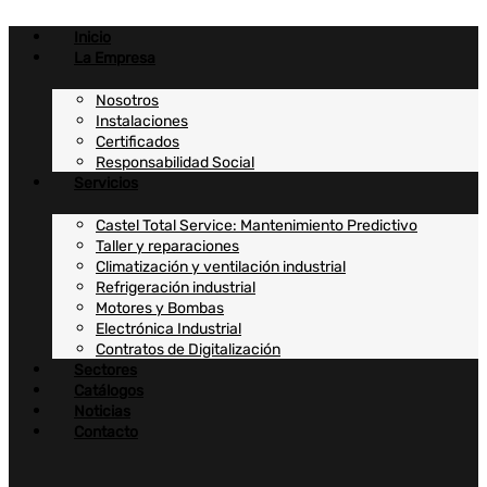
Ir
al
Inicio
contenido
La Empresa
Nosotros
Instalaciones
Certificados
Responsabilidad Social
Servicios
Castel Total Service: Mantenimiento Predictivo
Taller y reparaciones
Climatización y ventilación industrial
Refrigeración industrial
Motores y Bombas
Electrónica Industrial
Contratos de Digitalización
Sectores
Catálogos
Noticias
Contacto