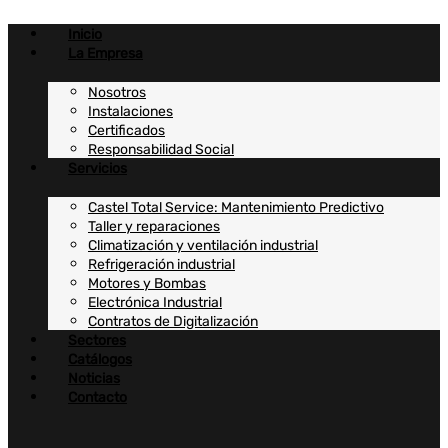
Ir
al
Inicio
contenido
La Empresa
Nosotros
Instalaciones
Certificados
Responsabilidad Social
Servicios
Castel Total Service: Mantenimiento Predictivo
Taller y reparaciones
Climatización y ventilación industrial
Refrigeración industrial
Motores y Bombas
Electrónica Industrial
Contratos de Digitalización
Sectores
Catálogos
Noticias
Contacto