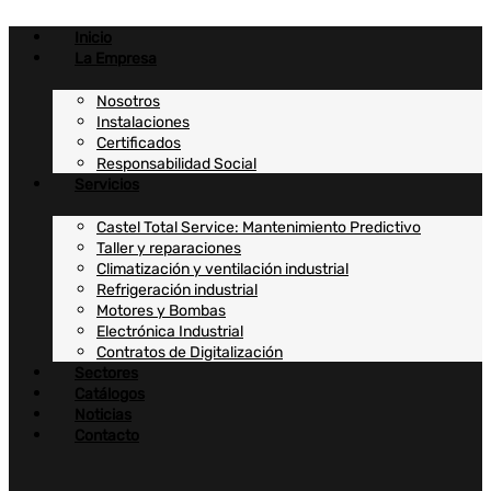
Ir
al
Inicio
contenido
La Empresa
Nosotros
Instalaciones
Certificados
Responsabilidad Social
Servicios
Castel Total Service: Mantenimiento Predictivo
Taller y reparaciones
Climatización y ventilación industrial
Refrigeración industrial
Motores y Bombas
Electrónica Industrial
Contratos de Digitalización
Sectores
Catálogos
Noticias
Contacto