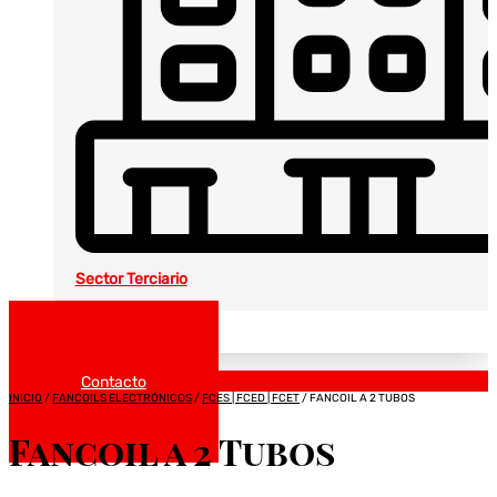
Sector Terciario
Noticias
Catálogos
Contacto
INICIO
/
FANCOILS ELECTRÓNICOS
/
FCES | FCED | FCET
/ FANCOIL A 2 TUBOS
Fancoil a 2 Tubos